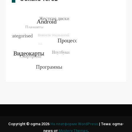
Copyright © ogma 2026
На платформе WordPress
|
Тема: ogma-
news от
Mystery Themes
.