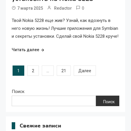
0
7 марта 2025
Redactor
Твой Nokia 5228 еще жив? Узнай, как вдохнуть в
него новую жизнь! Лучшие приложения для Symbian
и секреты установки. Сделай свой Nokia 5228 круче!
Читать далее
Пагинация
1
…
2
21
Далее
записей
Поиск
Поиск
Свежие записи