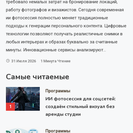
требовало немалых затрат на бронирование локаций,
ал
работу фотографов и визажистов. Сегодня современная
пр
т
ии фотосессия полностью меняет традиционные
ан
подходы к генерации персонального контента. Цифровые
пр
технологии позволяют получать реалистичные снимки в
ос
любых интерьерах и образах буквально за считанные
по
минуты. Инновационные сервисы анализируют…
по
ис
31 Июля 2026
1 Минута Чтение
по
Самые читаемые
ра
Программы
ИИ фотосессия для соцсетей:
создаём стильный визуал без
1
аренды студии
Программы