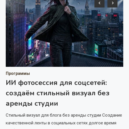
Пр
Программы
И
ИИ фотосессия для соцсетей:
и
создаём стильный визуал без
о
аренды студии
с
Стильный визуал для блога без аренды студии Создание
качественной ленты в социальных сетях долгое время
По