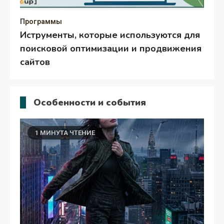
Программы
Но
Иструменты, которые используются для
Ка
поисковой оптимизации и продвижения
«
сайтов
дл
30 Июля 2026
Mytehno
0
Особенности и события
1 МИНУТА ЧТЕНИЕ