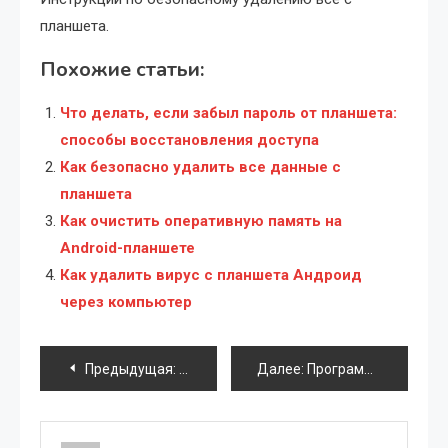
планшета.
Похожие статьи:
Что делать, если забыл пароль от планшета:
способы восстановления доступа
Как безопасно удалить все данные с
планшета
Как очистить оперативную память на
Android-планшете
Как удалить вирус с планшета Андроид
через компьютер
Навигация
Предыдущая:
Разгон Intel Pentium E2180: Подробное 
Далее:
Программы‚ которые необходимо установить на новый ноутбук
по