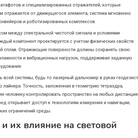
катафотов и специализированных отражателей, которые
ли отражается от движущегося элемента, система мгновенно
онвейеров и роботизированных комплексов.
сом между спектральной чистотой сигнала и условиями
аждый компонент проектируется с учетом физических свойств
кий сплав. Отражающие поверхности должны сохранять свою
влажности и вибрационных нагрузок, поддерживая заданную
рудования.
ь всей системы, будь то лазерный дальномер в руках геодезис
 лайнера. Точность, заложенная в геометрию тетраэдра,
яя человеку контролировать пространство на любых дистанция
д открывает доступ к технологиям измерения и навигации,
ких ограничений среды.
и их влияние на световой