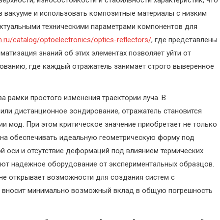
ерхности, износостойкости и стабильности характеристик, что
 вакууме и использовать композитные материалы с низким
актуальными техническими параметрами компонентов для
m.ru/catalog/optoelectronics/optics-reflectors/
, где представлены
матизация знаний об этих элементах позволяет уйти от
ованию, где каждый отражатель занимает строго выверенное
 рамки простого изменения траектории луча. В
 или дистанционное зондирование, отражатель становится
и мод. При этом критическое значение приобретает не только
лжна обеспечивать идеальную геометрическую форму под
й оси и отсутствие деформаций под влиянием термических
ают надежное оборудование от экспериментальных образцов.
не открывает возможности для создания систем с
т вносит минимально возможный вклад в общую погрешность