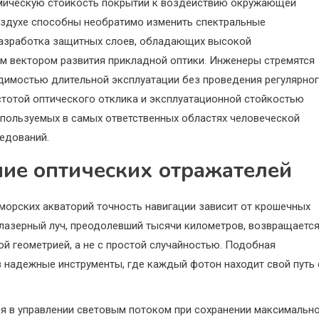
химическую стойкость покрытий к воздействию окружающей
воздухе способны необратимо изменить спектральные
 разработка защитных слоев, обладающих высокой
м вектором развития прикладной оптики. Инженеры стремятся
димостью длительной эксплуатации без проведения регулярно
стотой оптического отклика и эксплуатационной стойкостью
пользуемых в самых ответственных областях человеческой
едований.
ние оптических отражателей
 морских акваторий точность навигации зависит от крошечных
 лазерный луч, преодолевший тысячи километров, возвращаетс
ой геометрией, а не с простой случайностью. Подобная
 надежные инструменты, где каждый фотон находит свой путь 
я в управлении световым потоком при сохранении максимальн