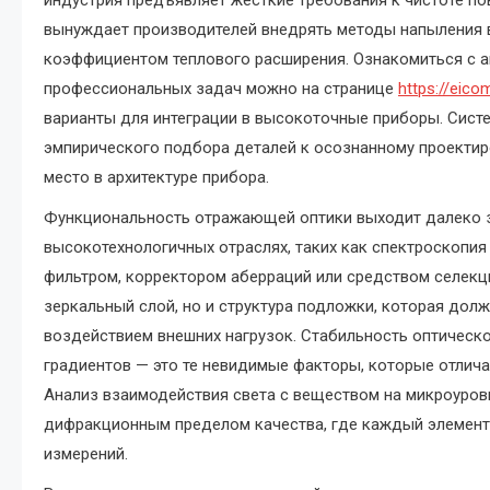
индустрия предъявляет жесткие требования к чистоте пов
вынуждает производителей внедрять методы напыления в
коэффициентом теплового расширения. Ознакомиться с 
профессиональных задач можно на странице
https://eico
варианты для интеграции в высокоточные приборы. Систе
эмпирического подбора деталей к осознанному проектир
место в архитектуре прибора.
Функциональность отражающей оптики выходит далеко за
высокотехнологичных отраслях, таких как спектроскопия
фильтром, корректором аберраций или средством селекци
зеркальный слой, но и структура подложки, которая до
воздействием внешних нагрузок. Стабильность оптическо
градиентов — это те невидимые факторы, которые отлич
Анализ взаимодействия света с веществом на микроуров
дифракционным пределом качества, где каждый элемен
измерений.