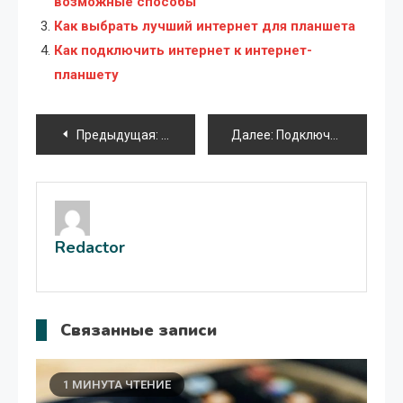
возможные способы
Как выбрать лучший интернет для планшета
Как подключить интернет к интернет-
планшету
Навигация
Предыдущая:
Планшет Apple iPad Mini 16GB Wi-Fi iOS:
Далее:
Подключение планшета Android в качестве модема: полное руководство
по
записям
Redactor
Связанные записи
1 МИНУТА ЧТЕНИЕ