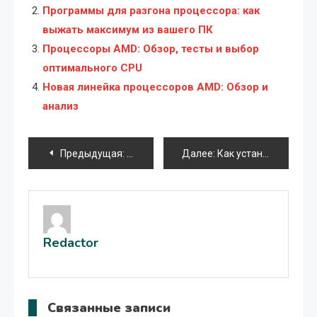
Программы для разгона процессора: как
выжать максимум из вашего ПК
Процессоры AMD: Обзор, тесты и выбор
оптимального CPU
Новая линейка процессоров AMD: Обзор и
анализ
Навигация
Предыдущая:
Замена клавиатуры на ноутбуке: подро
Далее:
Как установить Viber на ноутбук в Украине: Подробное руководство
по
записям
Redactor
Связанные записи