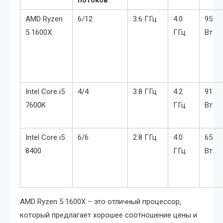
потоков
AMD Ryzen
6/12
3.6 ГГц
4.0
95
5 1600X
ГГц
Вт
Intel Core i5
4/4
3.8 ГГц
4.2
91
7600K
ГГц
Вт
Intel Core i5
6/6
2.8 ГГц
4.0
65
8400
ГГц
Вт
AMD Ryzen 5 1600X – это отличный процессор‚
который предлагает хорошее соотношение цены и