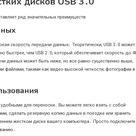
тких дисков USB 3․0
тавляет ряд значительных преимуществ:
нных
окая скорость передачи данных․ Теоретически, USB 3․0 может
льно быстрее, чем USB 2․0, который обеспечивает скорость до 4
дачи данных может быть ниже, но все равно существенно выше,
ми файлами, такими как видео высокой четкости, фотографии в
льзования
х удобными для переноски․ Вы можете легко взять с собой
ми, сделать резервную копию данных в поездке или хранить
реннем жестком диске вашего компьютера․ Просто подключите
ованию․