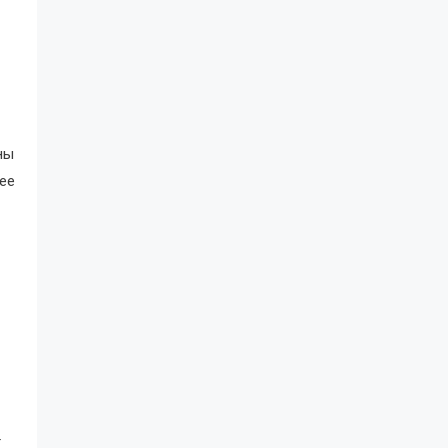
ны
ее
т