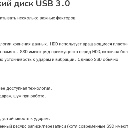
кий диск USB 3․0
читывать несколько важных факторов:
ологии хранения данных․ HDD использует вращающиеся пласти
эш-память․ SSD имеют ряд преимуществ перед HDD, включая бол
ю устойчивость к ударам и вибрации․ Однако SSD обычно
ее доступная технология․
дарам, шум при работе․
, устойчивость к ударам․
ченный ресурс записи/перезаписи (хотя современные SSD имею