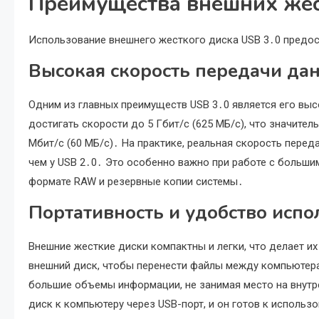
Преимущества внешних жес
Использование внешнего жесткого диска USB 3․0 предос
Высокая скорость передачи да
Одним из главных преимуществ USB 3․0 является его выс
достигать скорости до 5 Гбит/с (625 МБ/с), что значите
Мбит/с (60 МБ/с)․ На практике, реальная скорость пере
чем у USB 2․0․ Это особенно важно при работе с больши
формате RAW и резервные копии системы․
Портативность и удобство испо
Внешние жесткие диски компактны и легки, что делает и
внешний диск, чтобы перенести файлы между компьютера
большие объемы информации, не занимая место на внут
диск к компьютеру через USB-порт, и он готов к использ